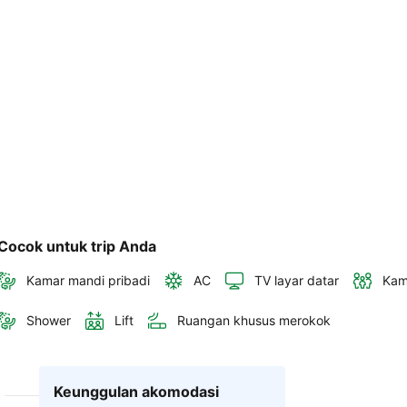
Cocok untuk trip Anda
Kamar mandi pribadi
AC
TV layar datar
Kam
Shower
Lift
Ruangan khusus merokok
Keunggulan akomodasi